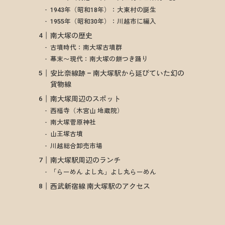
1943年（昭和18年）：大東村の誕生
1955年（昭和30年）：川越市に編入
南大塚の歴史
古墳時代：南大塚古墳群
幕末〜現代：南大塚の餅つき踊り
安比奈線跡 – 南大塚駅から延びていた幻の
貨物線
南大塚周辺のスポット
西福寺（木宮山 地蔵院）
南大塚菅原神社
山王塚古墳
川越総合卸売市場
南大塚駅周辺のランチ
「らーめん よし丸」よし丸らーめん
西武新宿線 南大塚駅のアクセス