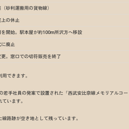
業（砂利運搬用の貨物線）
実上の休止
を開始。駅本屋が約100m所沢方へ移設
式に廃止
変更。窓口での切符販売を終了
利用できます。
部の若手社員の発案で設置された「西武安比奈線メモリアルコー
れています。
た線路跡が空き地として残っています。