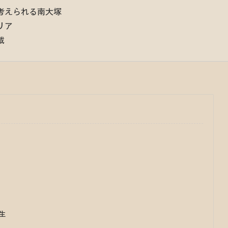
考えられる南大塚
リア
載
生