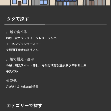
タグで探す
川越で食べる
お店一覧
カフェ
スイーツ
レストラン
バー
モーニング
ランチ
ディナー
芋
鰻
団子
蕎麦
お茶
うどん
川越で観光・遊ぶ
お祭り
観光スポット
神社・寺院
宿泊施設
温泉
展示
体験
お土産
春
夏
秋
冬
その他
月がきれい
kokoradi
特集
カテゴリーで探す