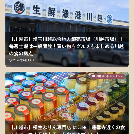
【川越市】埼玉川越総合地方卸売市場（川越市場）｜
毎週土曜は一般開放！買い物もグルメも楽しめる川越
の食の拠点
2026年6月14日
川越食べ歩き・グルメ
【川越市】極生ぷりん専門店 にこ田｜蓮馨寺近くの食