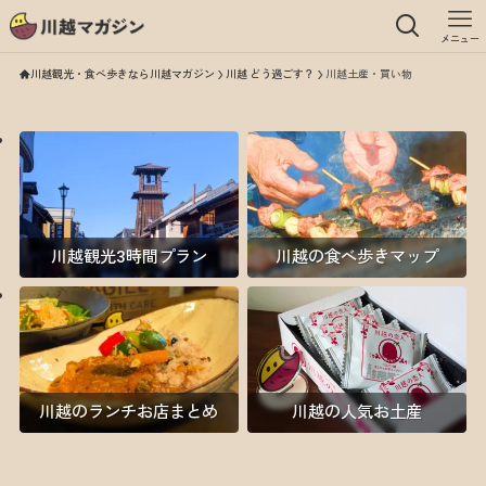
メニュー
川越観光・食べ歩きなら川越マガジン
川越 どう過ごす？
川越土産・買い物
川越観光3時間プラン
川越の食べ歩きマップ
川越のランチお店まとめ
川越の人気お土産