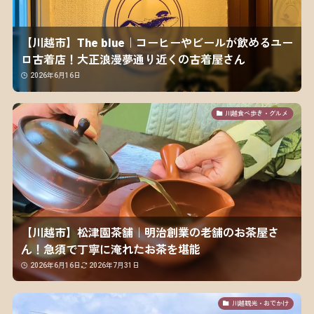
【川越市】The blue｜コーヒーやビールが飲めるユー
ロ古着店！大正浪漫夢通り近くの古着屋さん
2026年6月16日
川越食べ歩き・グルメ
【川越市】松津園茶舗｜明治創業の老舗のお茶屋さ
ん！急須で丁寧に淹れたお茶を堪能
2026年6月16日
2026年7月31日
川越観光・おでかけ