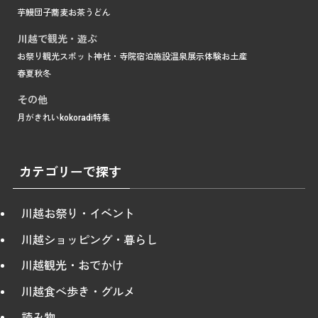
芋
鰻
団子
蕎麦
お茶
うどん
川越で観光・遊ぶ
お祭り
観光スポット
神社・寺院
宿泊施設
温泉
展示
体験
お土産
春
夏
秋
冬
その他
月がきれい
kokoradi
特集
カテゴリーで探す
川越お祭り・イベント
川越ショッピング・暮らし
川越観光・おでかけ
川越食べ歩き・グルメ
読み物