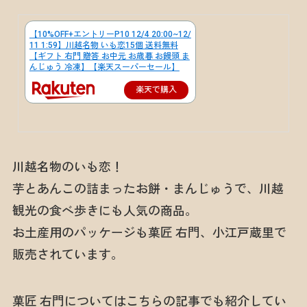
【10%OFF+エントリーP10 12/4 20:00~12/
11 1:59】川越名物 いも恋15個 送料無料
【ギフト 右門 贈答 お中元 お歳暮 お饅頭 ま
んじゅう 冷凍】【楽天スーパーセール】
楽天で購入
川越名物のいも恋！
芋とあんこの詰まったお餅・まんじゅうで、川越
観光の食べ歩きにも人気の商品。
お土産用のパッケージも菓匠 右門、小江戸蔵里で
販売されています。
菓匠 右門についてはこちらの記事でも紹介してい