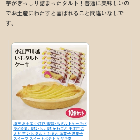
芋がぎっしり詰まったタルト！普通に美味しいの
でお土産にわたすと喜ばれること間違いなしで
す。
埼玉 お土産 小江戸川越いもタルトケーキバ
ラ×10個 川越いも 川越 かわごえ 小江戸 こ
えど 芋 いも タルト たると お菓子 洋菓子
スイーツ スイートポテト ケヤキ堂