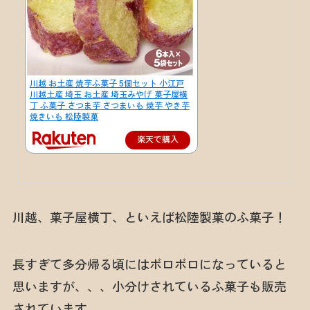
川越 お土産 焼芋ふ菓子 5個セット 小江戸
川越土産 埼玉 お土産 埼玉みやげ 菓子屋横
丁 ふ菓子 さつま芋 さつまいも 焼芋 やき芋
焼きいも 松陸製菓
楽天で購入
川越、菓子屋横丁、といえば松陸製菓のふ菓子！
長すぎて多分帰る頃にはボロボロになっていると
思いますが、、、小分けされているふ菓子も販売
されています。