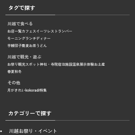
タグで探す
川越で食べる
お店一覧
カフェ
スイーツ
レストラン
バー
モーニング
ランチ
ディナー
芋
鰻
団子
蕎麦
お茶
うどん
川越で観光・遊ぶ
お祭り
観光スポット
神社・寺院
宿泊施設
温泉
展示
体験
お土産
春
夏
秋
冬
その他
月がきれい
kokoradi
特集
カテゴリーで探す
川越お祭り・イベント