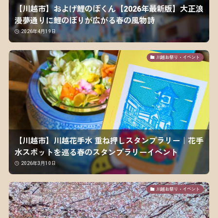
【川越市】およげ鯉のぼくん【2026年最新版】大正浪
漫夢通りに鯉のぼりが広がる春の風物詩
2026年4月19日
川越お祭り・イベント
【川越市】川越花手水 重ね押しスタンプラリー｜花手
水スポットを巡る春のスタンプラリーイベント
2026年3月10日
川越お祭り・イベント