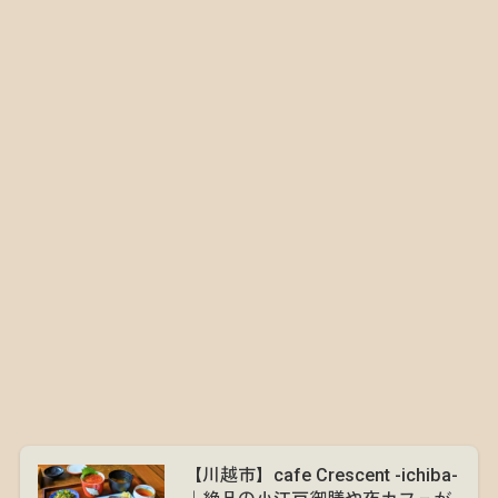
【川越市】cafe Crescent -ichiba-