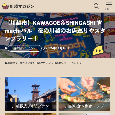
メニュー
【川越市】KAWAGOE＆SHINGASHI 宵
machiバル｜夜の川越のお店巡りやスタ
ンプラリー！
2025年11月16日
川越お祭り・イベント
川越観光・食べ歩きなら川越マガジン
川越お祭り・イベント
川越観光3時間プラン
川越の食べ歩きマップ