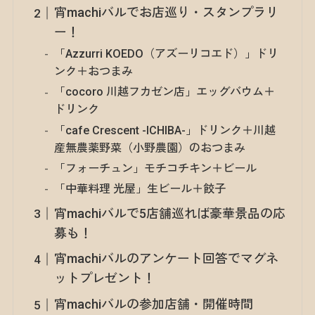
宵machiバルでお店巡り・スタンプラリ
ー！
「Azzurri KOEDO（アズーリコエド）」ドリ
ンク＋おつまみ
「cocoro 川越フカゼン店」エッグバウム＋
ドリンク
「cafe Crescent -ICHIBA-」ドリンク＋川越
産無農薬野菜（小野農園）のおつまみ
「フォーチュン」モチコチキン＋ビール
「中華料理 光屋」生ビール＋餃子
宵machiバルで5店舗巡れば豪華景品の応
募も！
宵machiバルのアンケート回答でマグネ
ットプレゼント！
宵machiバルの参加店舗・開催時間