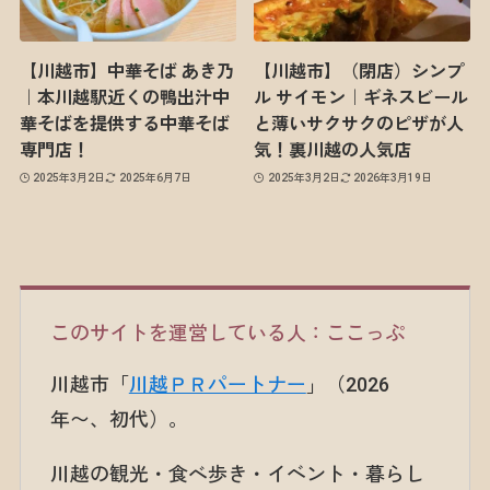
【川越市】中華そば あき乃
【川越市】（閉店）シンプ
｜本川越駅近くの鴨出汁中
ル サイモン｜ギネスビール
華そばを提供する中華そば
と薄いサクサクのピザが人
専門店！
気！裏川越の人気店
2025年3月2日
2025年6月7日
2025年3月2日
2026年3月19日
このサイトを運営している人：ここっぷ
川越市「
川越ＰＲパートナー
」（2026
年〜、初代）。
川越の観光・食べ歩き・イベント・暮らし