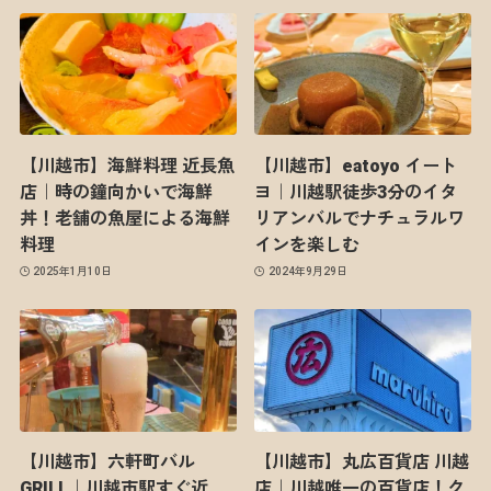
【川越市】海鮮料理 近長魚
【川越市】eatoyo イート
店｜時の鐘向かいで海鮮
ヨ｜川越駅徒歩3分のイタ
丼！老舗の魚屋による海鮮
リアンバルでナチュラルワ
料理
インを楽しむ
2025年1月10日
2024年9月29日
【川越市】六軒町バル
【川越市】丸広百貨店 川越
GRILL｜川越市駅すぐ近
店｜川越唯一の百貨店！ク