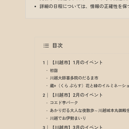
詳細の日程については、情報の正確性を保
目次
【川越市】1月のイベント
初詣
川越大師喜多院のだるま市
蔵+（くら ぷらす）花と緑のイルミネーシ
【川越市】2月のイベント
コエド芋パーク
あかり灯る大人な夜散歩～川越城本丸御殿
川越でお伊勢まいり
【川越市】3月のイベント