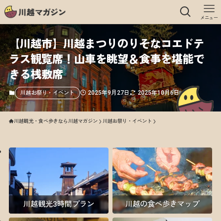
メニュー
【川越市】川越まつりのりそなコエドテ
ラス観覧席！山車を眺望＆食事を堪能で
きる桟敷席
2025年9月27日
2025年10月6日
川越お祭り・イベント
川越観光・食べ歩きなら川越マガジン
川越お祭り・イベント
川越観光3時間プラン
川越の食べ歩きマップ