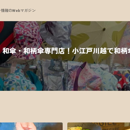
情報のWebマガジン
｜和傘・和柄傘専門店！小江戸川越で和柄