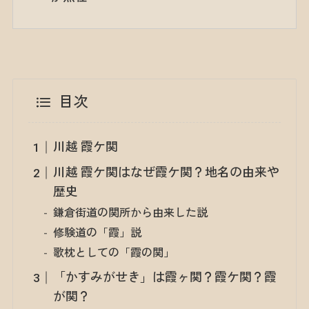
目次
川越 霞ケ関
川越 霞ケ関はなぜ霞ケ関？地名の由来や
歴史
鎌倉街道の関所から由来した説
修験道の「霞」説
歌枕としての「霞の関」
「かすみがせき」は霞ヶ関？霞ケ関？霞
が関？