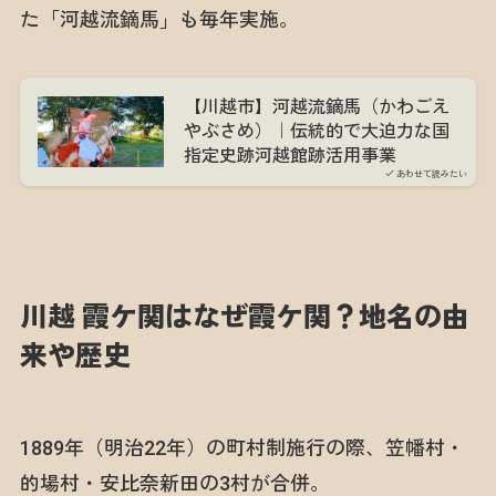
た「河越流鏑馬」も毎年実施。
【川越市】河越流鏑馬（かわごえ
やぶさめ）｜伝統的で大迫力な国
指定史跡河越館跡活用事業
あわせて読みたい
川越 霞ケ関はなぜ霞ケ関？地名の由
来や歴史
1889年（明治22年）の町村制施行の際、笠幡村・
的場村・安比奈新田の3村が合併。