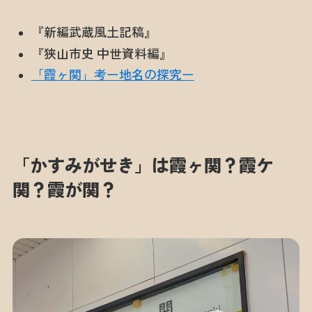
『新編武蔵風土記稿』
『狭山市史 中世資料編』
「霞ヶ関」考ー地名の探究ー
「かすみがせき」は霞ヶ関？霞ケ
関？霞が関？