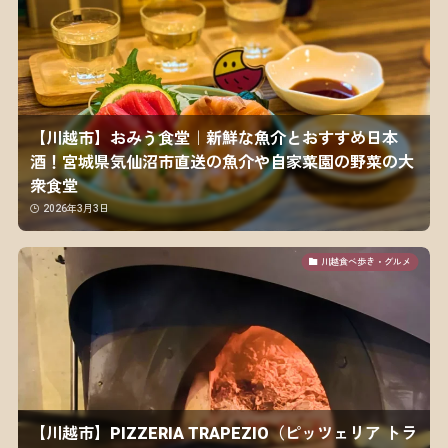
【川越市】おみう食堂｜新鮮な魚介とおすすめ日本
酒！宮城県気仙沼市直送の魚介や自家菜園の野菜の大
衆食堂
2026年3月3日
川越食べ歩き・グルメ
【川越市】PIZZERIA TRAPEZIO（ピッツェリア トラ