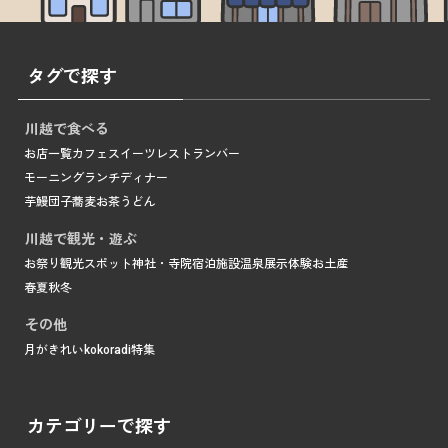
タグで探す
川越で食べる
お店一覧
カフェ
スイーツ
レストラン
バー
モーニング
ランチ
ディナー
芋
鰻
団子
蕎麦
お茶
うどん
川越で観光・遊ぶ
お祭り
観光スポット
神社・寺院
宿泊施設
温泉
展示
体験
お土産
春
夏
秋
冬
その他
月がきれい
kokoradi
特集
カテゴリーで探す