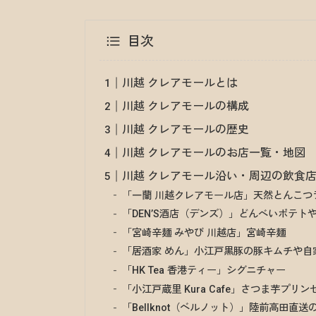
目次
川越 クレアモールとは
川越 クレアモールの構成
川越 クレアモールの歴史
川越 クレアモールのお店一覧・地図
川越 クレアモール沿い・周辺の飲食
「一蘭 川越クレアモール店」天然とんこつ
「DEN’S酒店（デンズ）」どんべいポテ
「宮崎辛麺 みやび 川越店」宮崎辛麺
「居酒家 めん」小江戸黒豚の豚キムチや自
「HK Tea 香港ティー」シグニチャー
「小江戸蔵里 Kura Cafe」さつま芋プリン
「Bellknot（ベルノット）」陸前高田直