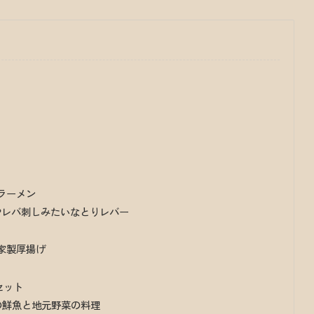
店
ラーメン
トやレバ刺しみたいなとりレバー
家製厚揚げ
セット
送の鮮魚と地元野菜の料理