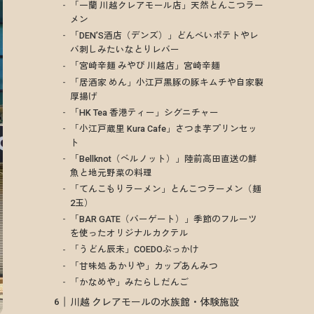
「一蘭 川越クレアモール店」天然とんこつラー
メン
「DEN’S酒店（デンズ）」どんべいポテトやレ
バ刺しみたいなとりレバー
「宮崎辛麺 みやび 川越店」宮崎辛麺
「居酒家 めん」小江戸黒豚の豚キムチや自家製
厚揚げ
「HK Tea 香港ティー」シグニチャー
「小江戸蔵里 Kura Cafe」さつま芋プリンセッ
ト
「Bellknot（ベルノット）」陸前高田直送の鮮
魚と地元野菜の料理
「てんこもりラーメン」とんこつラーメン（麺
2玉）
「BAR GATE（バーゲート）」季節のフルーツ
を使ったオリジナルカクテル
「うどん辰未」COEDOぶっかけ
「甘味処 あかりや」カップあんみつ
「かなめや」みたらしだんご
川越 クレアモールの水族館・体験施設