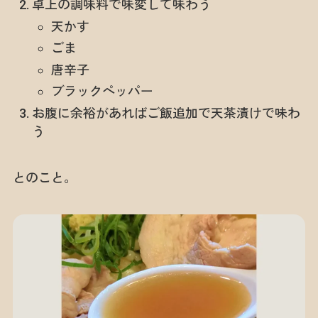
卓上の調味料で味変して味わう
天かす
ごま
唐辛子
ブラックペッパー
お腹に余裕があればご飯追加で天茶漬けで味わ
う
とのこと。