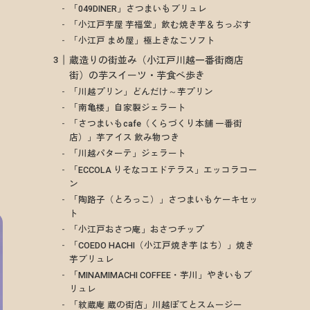
「049DINER」さつまいもブリュレ
「小江戸芋屋 芋福堂」飲む焼き芋＆ちっぷす
「小江戸 まめ屋」極上きなこソフト
蔵造りの街並み（小江戸川越一番街商店
街）の芋スイーツ・芋食べ歩き
「川越プリン」どんだけ～芋プリン
「南亀楼」自家製ジェラート
「さつまいもcafe（くらづくり本舗 一番街
店）」芋アイス 飲み物つき
「川越パターテ」ジェラート
「ECCOLA りそなコエドテラス」エッコラコー
ン
「陶路子（とろっこ）」さつまいもケーキセッ
ト
「小江戸おさつ庵」おさつチップ
「COEDO HACHI（小江戸焼き芋 はち）」焼き
芋ブリュレ
「MINAMIMACHI COFFEE・芋川」やきいもブ
リュレ
「紋蔵庵 蔵の街店」川越ぽてとスムージー