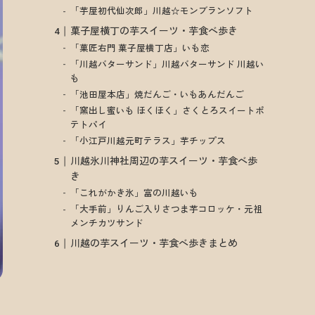
「芋屋初代仙次郎」川越☆モンブランソフト
菓子屋横丁の芋スイーツ・芋食べ歩き
「菓匠右門 菓子屋横丁店」いも恋
「川越バターサンド」川越バターサンド 川越い
も
「池田屋本店」焼だんご・いもあんだんご
「窯出し蜜いも ほくほく」さくとろスイートポ
テトパイ
「小江戸川越元町テラス」芋チップス
川越氷川神社周辺の芋スイーツ・芋食べ歩
き
「これがかき氷」富の川越いも
「大手前」りんご入りさつま芋コロッケ・元祖
メンチカツサンド
川越の芋スイーツ・芋食べ歩きまとめ