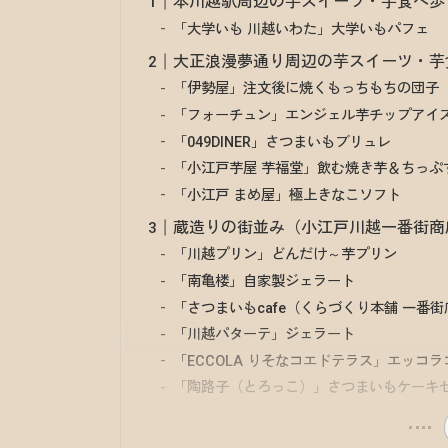
本川越駅周辺の芋スイーツ・芋食べ歩
「大学いも 川越いわた」大学いもパフェ
大正浪漫夢通り周辺の芋スイーツ・芋
「伊勢屋」注文後に焼くもっちもちの団子
「フォーチュン」エンジェル芋チップアイ
「049DINER」さつまいもブリュレ
「小江戸芋屋 芋福堂」飲む焼き芋＆ちっぷ
「小江戸 まめ屋」極上きなこソフト
蔵造りの街並み（小江戸川越一番街商
「川越プリン」どんだけ～芋プリン
「南亀楼」自家製ジェラート
「さつまいもcafe（くらづくり本舗 一番
「川越パターテ」ジェラート
「ECCOLA りそなコエドテラス」エッコ
「陶路子（とろっこ）」さつまいもケーキ