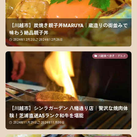
【川越市】炭焼き親子丼MARUYA｜蔵造りの街並みで
味わう絶品親子丼
2024年12月2日
2024年12月26日
川越食べ歩き・グルメ
【川越市】シンラガーデン 八幡通り店｜贅沢な焼肉体
験！芝浦直送A5ランク和牛を堪能
2024年11月29日
2024年11月30日