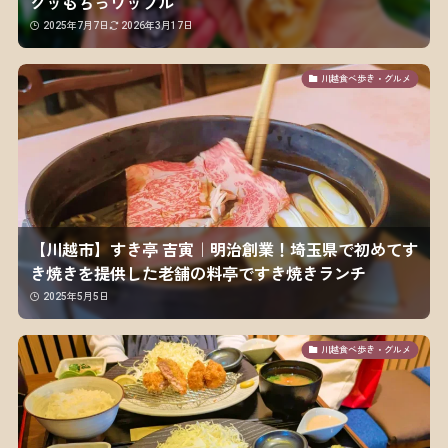
クッもちっワッフル
2025年7月7日
2026年3月17日
川越食べ歩き・グルメ
【川越市】すき亭 吉寅｜明治創業！埼玉県で初めてす
き焼きを提供した老舗の料亭ですき焼きランチ
2025年5月5日
川越食べ歩き・グルメ