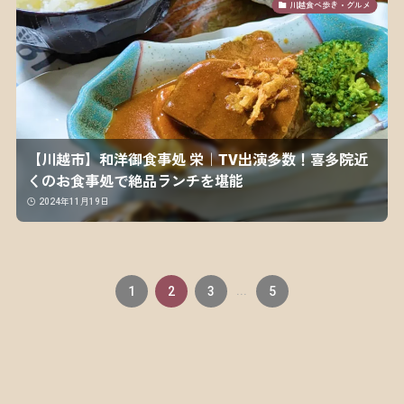
川越食べ歩き・グルメ
【川越市】和洋御食事処 栄｜TV出演多数！喜多院近
くのお食事処で絶品ランチを堪能
2024年11月19日
1
2
3
...
5