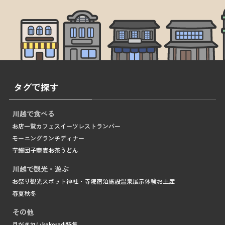
タグで探す
川越で食べる
お店一覧
カフェ
スイーツ
レストラン
バー
モーニング
ランチ
ディナー
芋
鰻
団子
蕎麦
お茶
うどん
川越で観光・遊ぶ
お祭り
観光スポット
神社・寺院
宿泊施設
温泉
展示
体験
お土産
春
夏
秋
冬
その他
月がきれい
kokoradi
特集