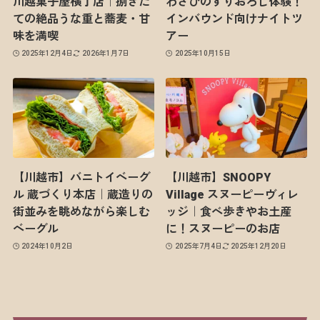
川越菓子屋横丁店｜捌きた
わさびのすりおろし体験！
ての絶品うな重と蕎麦・甘
インバウンド向けナイトツ
味を満喫
アー
2025年12月4日
2026年1月7日
2025年10月15日
【川越市】バニトイベーグ
【川越市】SNOOPY
ル 蔵づくり本店｜蔵造りの
Village スヌーピーヴィレ
街並みを眺めながら楽しむ
ッジ｜食べ歩きやお土産
ベーグル
に！スヌーピーのお店
2024年10月2日
2025年7月4日
2025年12月20日