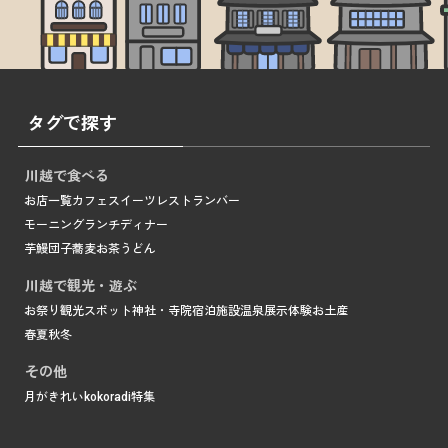
タグで探す
川越で食べる
お店一覧
カフェ
スイーツ
レストラン
バー
モーニング
ランチ
ディナー
芋
鰻
団子
蕎麦
お茶
うどん
川越で観光・遊ぶ
お祭り
観光スポット
神社・寺院
宿泊施設
温泉
展示
体験
お土産
春
夏
秋
冬
その他
月がきれい
kokoradi
特集