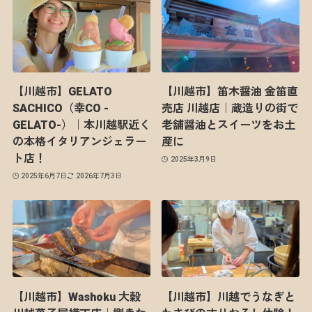
【川越市】GELATO
【川越市】笛木醤油 金笛直
SACHICO（幸CO -
売店 川越店｜蔵造りの街で
GELATO-）｜本川越駅近く
老舗醤油とスイーツをお土
の本格イタリアンジェラー
産に
ト店！
2025年3月9日
2025年6月7日
2026年7月3日
【川越市】Washoku 大穀
【川越市】川越でうなぎと