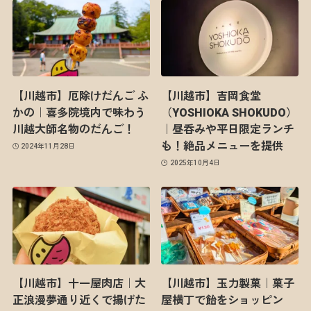
【川越市】厄除けだんご ふ
【川越市】吉岡食堂
かの｜喜多院境内で味わう
（YOSHIOKA SHOKUDO）
川越大師名物のだんご！
｜昼呑みや平日限定ランチ
も！絶品メニューを提供
2024年11月28日
2025年10月4日
【川越市】十一屋肉店｜大
【川越市】玉力製菓｜菓子
正浪漫夢通り近くで揚げた
屋横丁で飴をショッピン