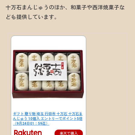
十万石まんじゅうのほか、和菓子や西洋焼菓子な
ども提供しています。
ギフト 贈り物 埼玉 行田市 十万石 十万石ま
んじゅう 10個入 エントリーでポイント5倍
（9月24日01：59迄）
楽天で購入