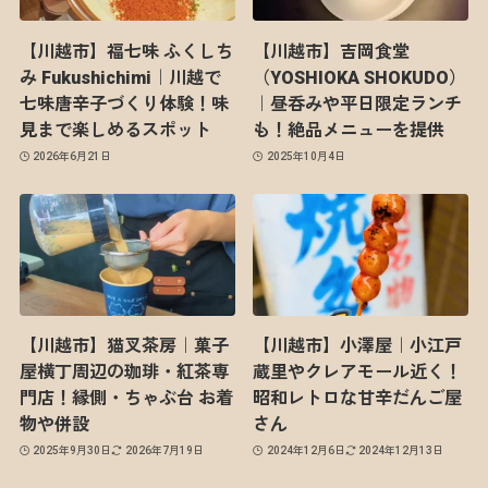
【川越市】福七味 ふくしち
【川越市】吉岡食堂
み Fukushichimi｜川越で
（YOSHIOKA SHOKUDO）
七味唐辛子づくり体験！味
｜昼呑みや平日限定ランチ
見まで楽しめるスポット
も！絶品メニューを提供
2026年6月21日
2025年10月4日
【川越市】猫叉茶房｜菓子
【川越市】小澤屋｜小江戸
屋横丁周辺の珈琲・紅茶専
蔵里やクレアモール近く！
門店！縁側・ちゃぶ台 お着
昭和レトロな甘辛だんご屋
物や併設
さん
2025年9月30日
2026年7月19日
2024年12月6日
2024年12月13日