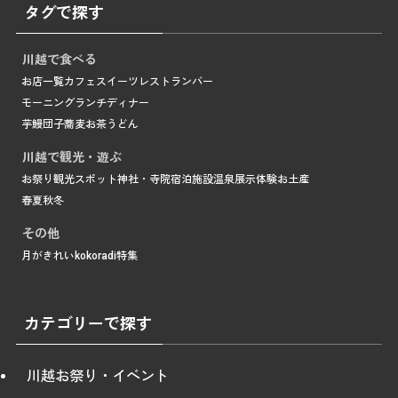
タグで探す
川越で食べる
お店一覧
カフェ
スイーツ
レストラン
バー
モーニング
ランチ
ディナー
芋
鰻
団子
蕎麦
お茶
うどん
川越で観光・遊ぶ
お祭り
観光スポット
神社・寺院
宿泊施設
温泉
展示
体験
お土産
春
夏
秋
冬
その他
月がきれい
kokoradi
特集
カテゴリーで探す
川越お祭り・イベント