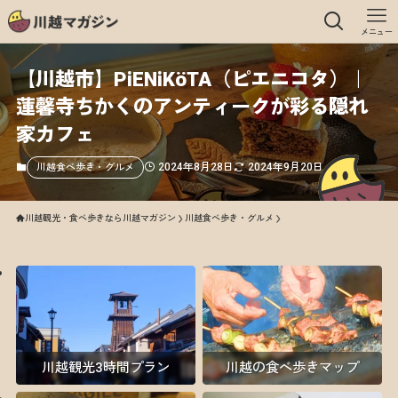
メニュー
【川越市】PiENiKöTA（ピエニコタ）｜
蓮馨寺ちかくのアンティークが彩る隠れ
家カフェ
2024年8月28日
2024年9月20日
川越食べ歩き・グルメ
川越観光・食べ歩きなら川越マガジン
川越食べ歩き・グルメ
川越観光3時間プラン
川越の食べ歩きマップ