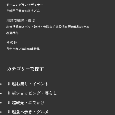
モーニング
ランチ
ディナー
芋
鰻
団子
蕎麦
お茶
うどん
川越で観光・遊ぶ
お祭り
観光スポット
神社・寺院
宿泊施設
温泉
展示
体験
お土産
春
夏
秋
冬
その他
月がきれい
kokoradi
特集
カテゴリーで探す
川越お祭り・イベント
川越ショッピング・暮らし
川越観光・おでかけ
川越食べ歩き・グルメ