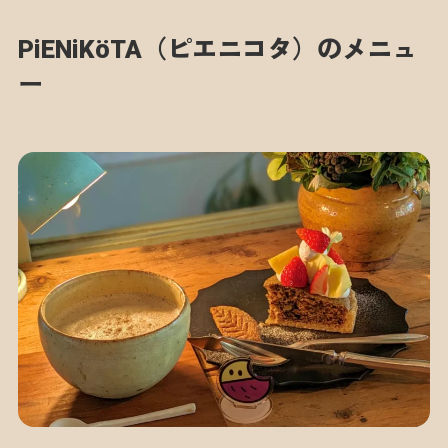
PiENiKöTA（ピエニコタ）のメニュ
ー