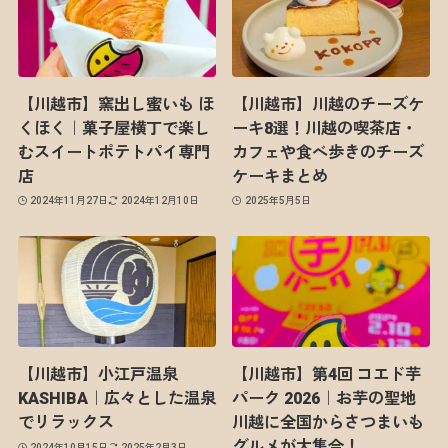
【川越市】窯出し蜜いも ほ
【川越市】川越のチーズケ
くほく｜菓子屋横丁で楽し
ーキ8選！川越の喫茶店・
むスイートポテトパイ専門
カフェや食べ歩きのチーズ
店
ケーキまとめ
2024年11月27日
2024年12月10日
2025年5月5日
【川越市】小江戸温泉
【川越市】第4回 コエド芋
KASHIBA｜広々とした温泉
パーク 2026｜お芋の聖地
でリラックス
川越に全国からさつまいも
グルメが大集合！
2024年10月15日
2025年2月3日