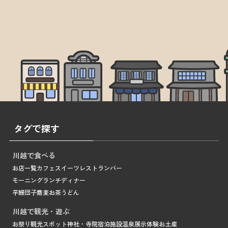
タグで探す
川越で食べる
お店一覧
カフェ
スイーツ
レストラン
バー
モーニング
ランチ
ディナー
芋
鰻
団子
蕎麦
お茶
うどん
川越で観光・遊ぶ
お祭り
観光スポット
神社・寺院
宿泊施設
温泉
展示
体験
お土産