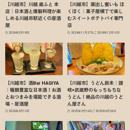
【川越市】川越 蔵ふと 本
【川越市】窯出し蜜いも ほ
店｜日本酒と燻製料理が楽
くほく｜菓子屋横丁で楽し
しめる川越市駅近くの居酒
むスイートポテトパイ専門
屋
店
2026年5月18日
2024年11月27日
2024年12月10日
【川越市】酒Bar HAGIYA
【川越市】うどん辰未｜讃
｜種類豊富な日本酒！お酒
岐×武蔵野のもっちもちな
とおつまみを堪能できる酒
うどん！絶品の川越のうど
場・居酒屋
ん屋さん
2026年4月12日
2025年2月16日
2025年6月26日