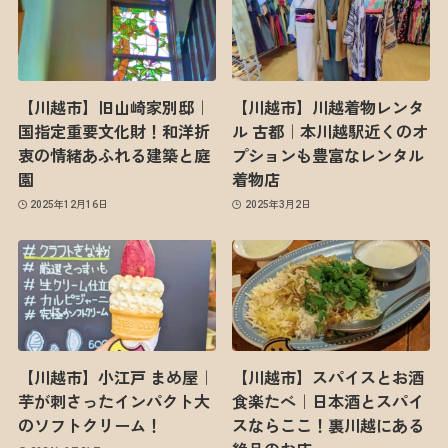
【川越市】旧山崎家別邸｜
【川越市】川越着物レンタ
国指定重要文化財！和洋折
ル 古都｜本川越駅近くのオ
衷の情緒あふれる建築と庭
プションも豊富なレンタル
園
着物店
2025年12月16日
2025年3月2日
【川越市】小江戸 まめ屋｜
【川越市】スパイスとお酒
芋が刺さったインパクト大
食楽たべ｜日本酒とスパイ
のソフトクリーム！
スならここ！裏川越にある