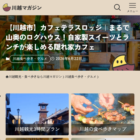
メニュー
【川越市】カフェテラスロッジ｜まるで
山奥のログハウス！自家製スイーツとラ
ンチが楽しめる隠れ家カフェ
2026年6月22日
川越食べ歩き・グルメ
川越観光・食べ歩きなら川越マガジン
川越食べ歩き・グルメ
川越観光3時間プラン
川越の食べ歩きマップ