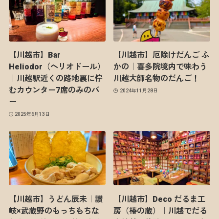
【川越市】Bar
【川越市】厄除けだんご ふ
Heliodor（ヘリオドール）
かの｜喜多院境内で味わう
｜川越駅近くの路地裏に佇
川越大師名物のだんご！
むカウンター7席のみのバ
2024年11月28日
ー
2025年6月13日
【川越市】うどん辰未｜讃
【川越市】Deco だるま工
岐×武蔵野のもっちもちな
房（椿の蔵）｜川越でだる