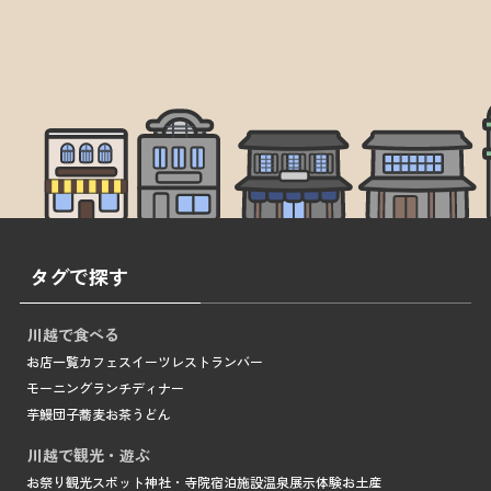
タグで探す
川越で食べる
お店一覧
カフェ
スイーツ
レストラン
バー
モーニング
ランチ
ディナー
芋
鰻
団子
蕎麦
お茶
うどん
川越で観光・遊ぶ
お祭り
観光スポット
神社・寺院
宿泊施設
温泉
展示
体験
お土産