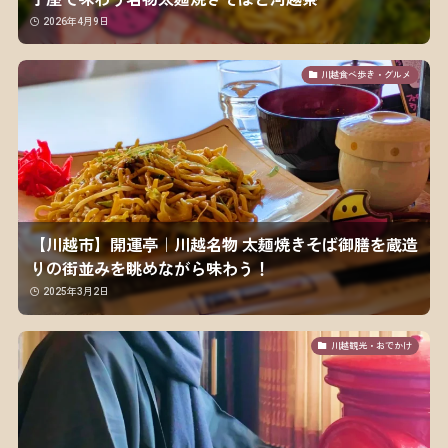
2026年4月9日
川越食べ歩き・グルメ
【川越市】開運亭｜川越名物 太麺焼きそば御膳を蔵造
りの街並みを眺めながら味わう！
2025年3月2日
川越観光・おでかけ