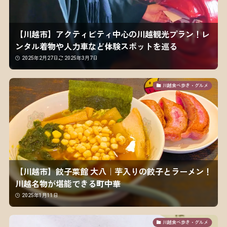
【川越市】アクティビティ中心の川越観光プラン！レ
ンタル着物や人力車など体験スポットを巡る
2025年2月27日
2025年3月7日
川越食べ歩き・グルメ
【川越市】餃子菜館 大八｜芋入りの餃子とラーメン！
川越名物が堪能できる町中華
2025年1月11日
川越食べ歩き・グルメ