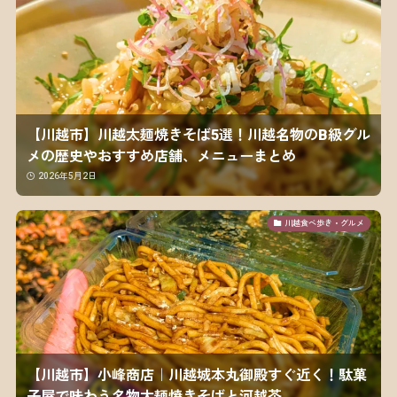
【川越市】川越太麺焼きそば5選！川越名物のB級グル
メの歴史やおすすめ店舗、メニューまとめ
2026年5月2日
川越食べ歩き・グルメ
【川越市】小峰商店｜川越城本丸御殿すぐ近く！駄菓
子屋で味わう名物太麺焼きそばと河越茶