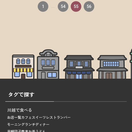
1
...
54
55
56
タグで探す
川越で食べる
お店一覧
カフェ
スイーツ
レストラン
バー
モーニング
ランチ
ディナー
芋
鰻
団子
蕎麦
お茶
うどん