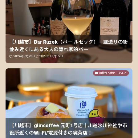
【川越市】Bar Ruzek（バー ルゼック）｜蔵造りの街
並み近くにある大人の隠れ家的バー
2024年7月23日
2025年10月15日
川越食べ歩き・グルメ
【川越市】glincoffee 元町1号店｜川越氷川神社や市
役所近くのWi-Fi/電源付きの喫茶店！