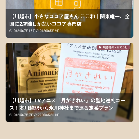
【川越市】小さなココア屋さん ここ和｜関東唯一、全
国に2店舗しかないココア専門店
2024年7月13日
2026年5月9日
川越観光・おでかけ
【川越市】TVアニメ「月がきれい」の聖地巡礼コー
ス！本川越駅から氷川神社まで巡る定番プラン
2024年7月7日
2026年5月10日