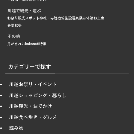
川越で観光・遊ぶ
お祭り
観光スポット
神社・寺院
宿泊施設
温泉
展示
体験
お土産
春
夏
秋
冬
その他
月がきれい
kokoradi
特集
カテゴリーで探す
川越お祭り・イベント
川越ショッピング・暮らし
川越観光・おでかけ
川越食べ歩き・グルメ
読み物