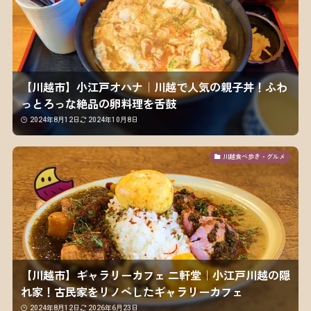
【川越市】小江戸オハナ｜川越で人気の親子丼！ふわ
っとろっな絶品の卵料理を舌鼓
2024年8月12日
2024年10月8日
川越食べ歩き・グルメ
【川越市】ギャラリーカフェ 二軒堂｜小江戸川越の隠
れ家！古民家をリノベしたギャラリーカフェ
2024年8月12日
2026年6月23日