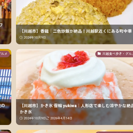
ワ
【川越市】香龍｜二色炒飯が絶品！川越駅近くにある町中華
2024年10月9日
グルメ
川越食べ歩き・グル
統の
【川越市】かき氷 雪輪 yukiwa｜人形店で楽しむ涼やかな絶
かき氷
2024年10月9日
2026年4月14日