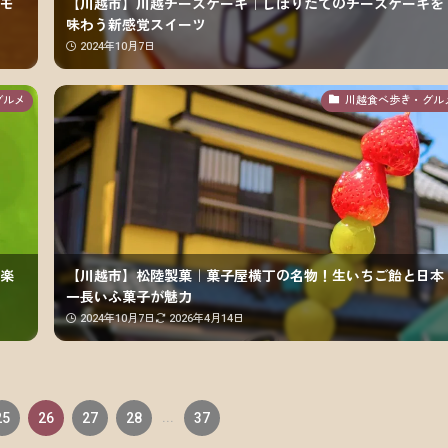
モ
【川越市】川越チーズケーキ｜しぼりたてのチーズケーキを
味わう新感覚スイーツ
2024年10月7日
グルメ
川越食べ歩き・グル
楽
【川越市】松陸製菓｜菓子屋横丁の名物！生いちご飴と日本
一長いふ菓子が魅力
2024年10月7日
2026年4月14日
25
26
27
28
...
37