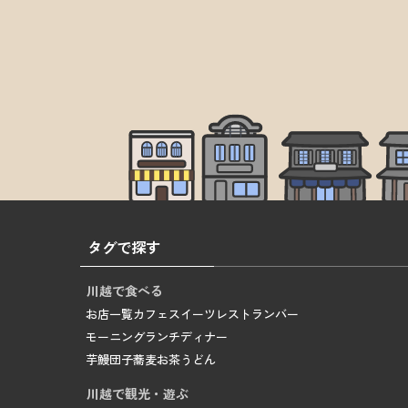
タグで探す
川越で食べる
お店一覧
カフェ
スイーツ
レストラン
バー
モーニング
ランチ
ディナー
芋
鰻
団子
蕎麦
お茶
うどん
川越で観光・遊ぶ