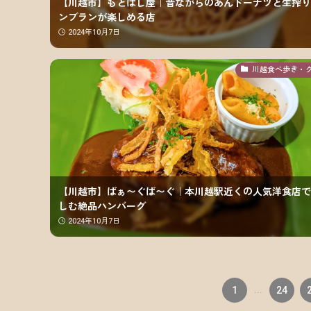
【川越市】もとはし屋｜昔ながらのあんドーナツと生搾り
ンブランが楽しめる店
2024年10月7日
川越食べ歩き・
【川越市】ばぁ〜ぐば〜ぐ｜本川越駅近くの人気洋食店で
しむ絶品ハンバーグ
2024年10月7日
1
...
24