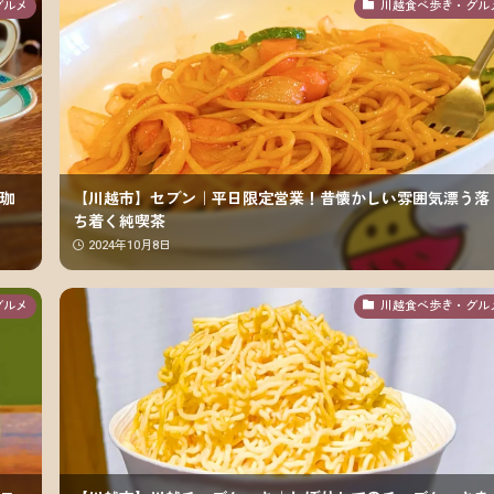
グルメ
川越食べ歩き・グル
珈
【川越市】セブン｜平日限定営業！昔懐かしい雰囲気漂う落
ち着く純喫茶
2024年10月8日
グルメ
川越食べ歩き・グル